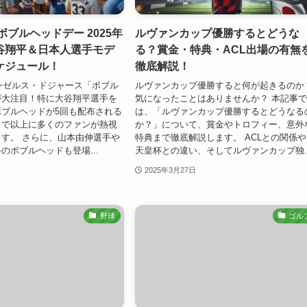
ボブルヘッドデー 2025年
ルヴァンカップ優勝するとどうな
谷翔平＆日本人選手モデ
る？賞金・特典・ACL出場の有無
ケジュール！
徹底解説！
サンゼルス・ドジャース「ボブル
ルヴァンカップ優勝すると何が起きるのか
が大注目！特に大谷翔平選手を
気になったことはありませんか？ 本記事
ブルヘッドが5回も配布される
は、「ルヴァンカップ優勝するとどうなる
まで以上に多くのファンが熱視
か？」について、賞金やトロフィー、意外
す。 さらに、山本由伸選手や
特典まで徹底解説します。 ACLとの関係
のボブルヘッドも登場...
天皇杯との違い、そしてルヴァンカップ独..
2025年3月27日
野球
ゴル