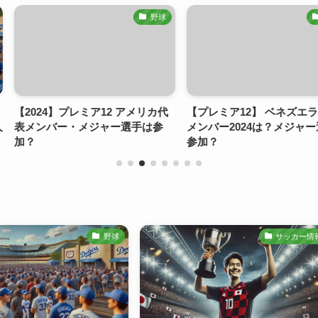
野球
野球
12 アメリカ代
【プレミア12】 ベネズエラ代表
【プレミア12
ャー選手は参
メンバー2024は？メジャー選手は
の参加資格と
参加？
野球
サッカー情