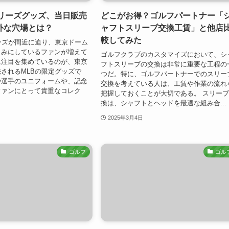
シリーズグッズ、当日販売
どこがお得？ゴルフパートナー「
外な穴場とは？
ャフトスリーブ交換工賃」と他店
較してみた
ーズが間近に迫り、東京ドーム
しみにしているファンが増えて
ゴルフクラブのカスタマイズにおいて、シ
に注目を集めているのが、東京
フトスリーブの交換は非常に重要な工程の
されるMLBの限定グッズで
つだ。特に、ゴルフパートナーでのスリー
や選手のユニフォームや、記念
交換を考えている人は、工賃や作業の流れ
ファンにとって貴重なコレク
把握しておくことが大切である。 スリー
換は、シャフトとヘッドを最適な組み合...
2025年3月4日
ゴルフ
ゴル