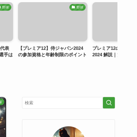
野球
野球
】侍ジャパン2024
プレミア12の台湾代表メンバー
サッカ
年齢制限のポイント
2024 解説｜注目選手と戦力分析
選び方
報