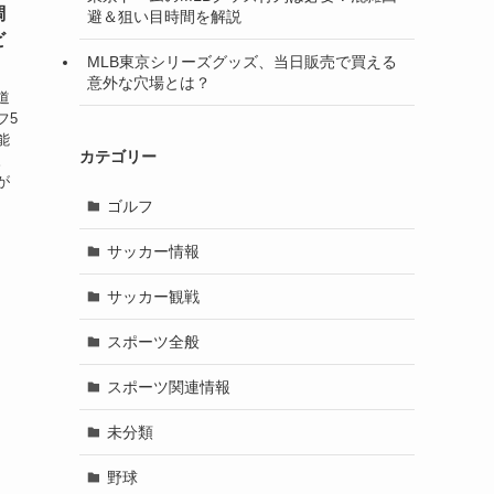
調
避＆狙い目時間を解説
ビ
MLB東京シリーズグッズ、当日販売で買える
意外な穴場とは？
道
フ5
能
カテゴリー
。
が
ゴルフ
サッカー情報
サッカー観戦
スポーツ全般
スポーツ関連情報
未分類
野球