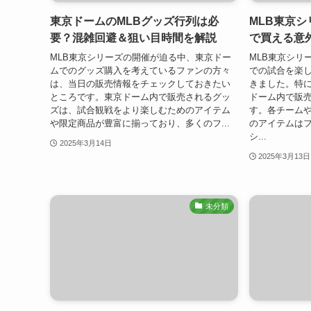
東京ドームのMLBグッズ行列は必
MLB東京
要？混雑回避＆狙い目時間を解説
で買える意
MLB東京シリーズの開催が迫る中、東京ドー
MLB東京シリ
ムでのグッズ購入を考えているファンの方々
での試合を楽
は、当日の販売情報をチェックしておきたい
きました。特
ところです。東京ドーム内で販売されるグッ
ドーム内で販売
ズは、試合観戦をより楽しむためのアイテム
す。各チーム
や限定商品が豊富に揃っており、多くのフ...
のアイテムは
シ...
2025年3月14日
2025年3月13日
未分類