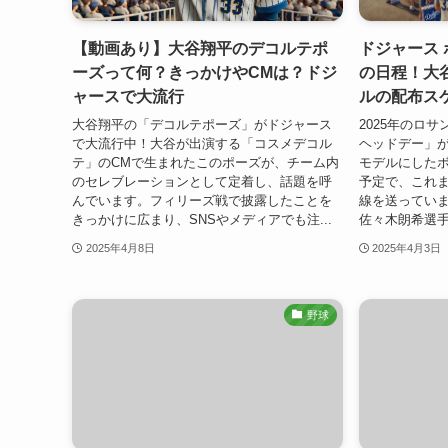
【動画あり】大谷翔平のデコルテポ
ドジャース 
ーズって何？きっかけやCMは？ドジ
の日程！大
ャースで大流行
ルの配布ス
大谷翔平の「デコルテポーズ」がドジャース
2025年のロ
で大流行中！大谷が出演する「コスメデコル
ヘッドデー」
テ」のCMで生まれたこのポーズが、チーム内
モデルにしたボ
のセレブレーションとして定着し、話題を呼
予定で、これ
んでいます。フィリーズ戦で披露したことを
線を送っていま
きっかけに広まり、SNSやメディアでも注...
佐々木朗希選手
2025年4月8日
2025年4月3日
野球