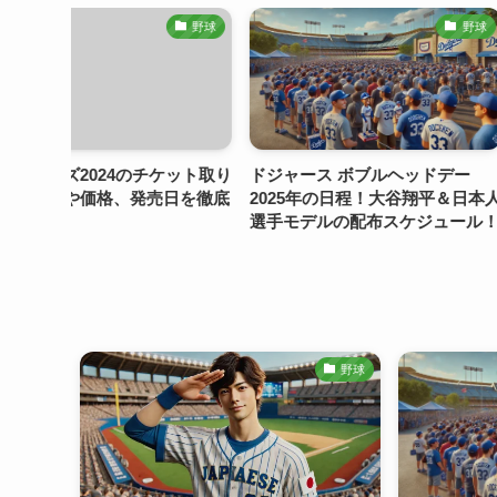
野球
野球
ケット取り
ドジャース ボブルヘッドデー
【2024】プレミア
日を徹底
2025年の日程！大谷翔平＆日本人
表メンバー・メジ
選手モデルの配布スケジュール！
加？
野球