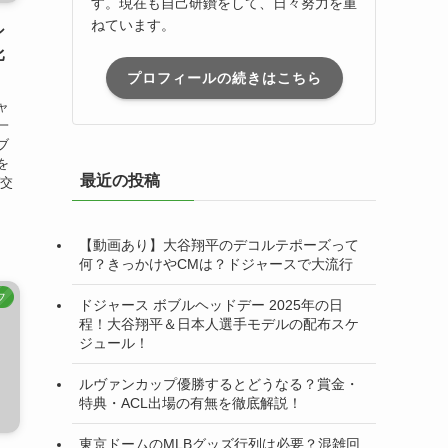
す。現在も自己研鑽をして、日々努力を重
ねています。
シ
比
プロフィールの続きはこちら
ャ
一
ブ
を
最近の投稿
ブ交
【動画あり】大谷翔平のデコルテポーズって
何？きっかけやCMは？ドジャースで大流行
フ
ドジャース ボブルヘッドデー 2025年の日
程！大谷翔平＆日本人選手モデルの配布スケ
ジュール！
ルヴァンカップ優勝するとどうなる？賞金・
特典・ACL出場の有無を徹底解説！
東京ドームのMLBグッズ行列は必要？混雑回