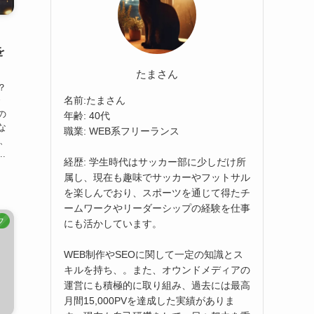
を
たまさん
？
名前:たまさん
で
の
年齢: 40代
な
職業: WEB系フリーランス
や、
.
経歴: 学生時代はサッカー部に少しだけ所
属し、現在も趣味でサッカーやフットサル
を楽しんでおり、スポーツを通じて得たチ
ームワークやリーダーシップの経験を仕事
フ
にも活かしています。
WEB制作やSEOに関して一定の知識とス
キルを持ち、。また、オウンドメディアの
運営にも積極的に取り組み、過去には最高
月間15,000PVを達成した実績がありま