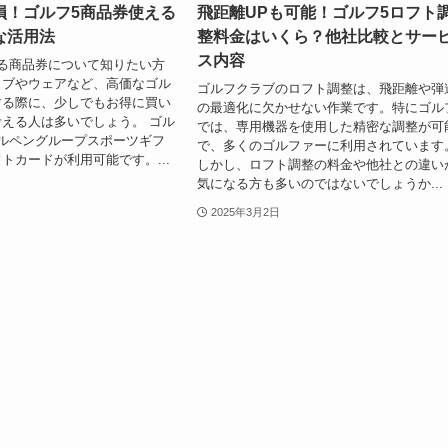
損！ゴルフ5商品券使える
飛距離UPも可能！ゴルフ5ロフト
な活用法
整料金はいくら？他社比較とサー
ス内容
る商品券について知りたい方
ラブやウェアなど、高価なゴル
ゴルフクラブのロフト調整は、飛距離や弾
する際に、少しでもお得に買い
の最適化に欠かせない作業です。特にゴル
える人は多いでしょう。 ゴル
では、専用機器を使用した精密な調整が可
ルペングループスポーツギフ
で、多くのゴルファーに利用されています
トカードが利用可能です。...
しかし、ロフト調整の料金や他社との違い
気になる方も多いのではないでしょうか...
2025年3月2日