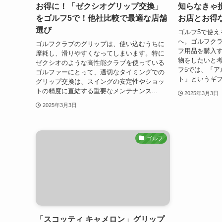
お得に！「ゼクシオグリップ交換」
知らなきゃ
をゴルフ5で！他社比較で最適な店舗
お店とお得
選び
ゴルフ5で使え
へ。ゴルフク
ゴルフクラブのグリップは、使い込むうちに
フ用品を購入
摩耗し、滑りやすくなってしまいます。特に
物をしたいと考
ゼクシオのような高性能クラブを使っている
フ5では、「ア
ゴルファーにとって、適切なタイミングでの
ト」というギフ
グリップ交換は、スイングの安定性やショッ
トの精度に直結する重要なメンテナンス...
2025年3月3日
2025年3月3日
ゴルフ
「スコッティ キャメロン」グリップ