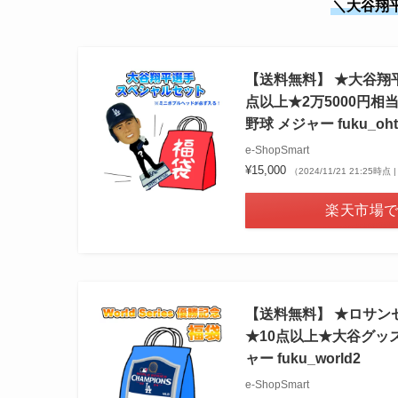
＼大谷翔
【送料無料】 ★大谷翔
点以上★2万5000円相当★
野球 メジャー fuku_oht
e-ShopSmart
¥15,000
（2024/11/21 21:25時
楽天市場
【送料無料】 ★ロサンゼル
★10点以上★大谷グッズ S
ャー fuku_world2
e-ShopSmart