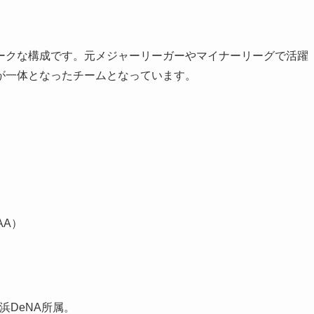
ークな構成です。元メジャーリーガーやマイナーリーグで活躍
が一体となったチームとなっています。
）
AA）
）
浜DeNA所属。