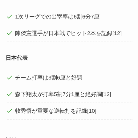
1次リーグでの出塁率は6割6分7厘
陳傑憲選手が日本戦でヒット2本を記録[12]
日本代表
チーム打率は3割6厘と好調
森下翔太が打率5割7分1厘と絶好調[12]
牧秀悟が重要な逆転打を記録[10]