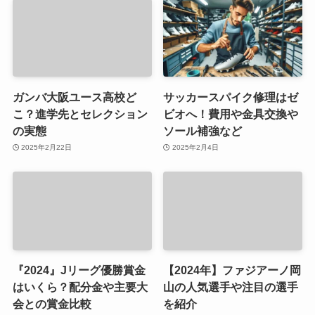
ガンバ大阪ユース高校ど
サッカースパイク修理はゼ
こ？進学先とセレクション
ビオへ！費用や金具交換や
の実態
ソール補強など
2025年2月22日
2025年2月4日
『2024』Jリーグ優勝賞金
【2024年】ファジアーノ岡
はいくら？配分金や主要大
山の人気選手や注目の選手
会との賞金比較
を紹介