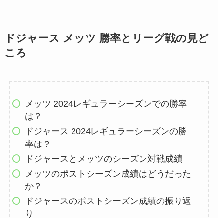
ドジャース メッツ 勝率とリーグ戦の見ど
ころ
メッツ 2024レギュラーシーズンでの勝率
は？
ドジャース 2024レギュラーシーズンの勝
率は？
ドジャースとメッツのシーズン対戦成績
メッツのポストシーズン成績はどうだった
か？
ドジャースのポストシーズン成績の振り返
り