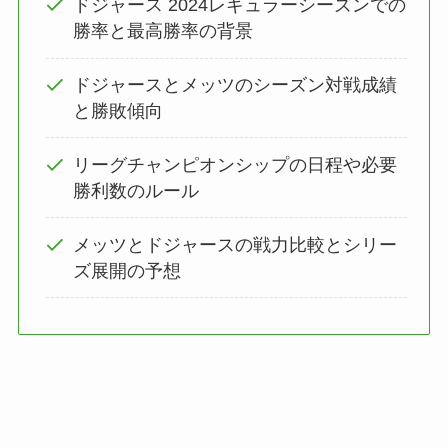
ドジャース 2024レギュラーシーズンでの
勝率と最高勝率の背景
ドジャースとメッツのシーズン対戦成績
と勝敗傾向
リーグチャンピオンシップの日程や必要
勝利数のルール
メッツとドジャースの戦力比較とシリー
ズ展開の予想