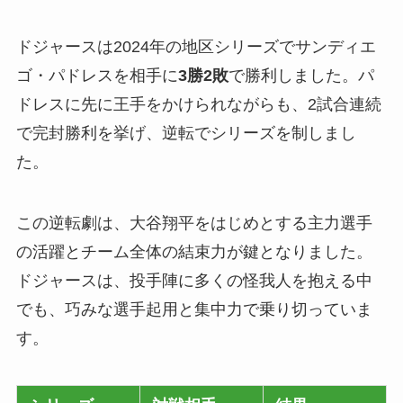
ドジャースは2024年の地区シリーズでサンディエ
ゴ・パドレスを相手に
3勝2敗
で勝利しました。パ
ドレスに先に王手をかけられながらも、2試合連続
で完封勝利を挙げ、逆転でシリーズを制しまし
た。
この逆転劇は、大谷翔平をはじめとする主力選手
の活躍とチーム全体の結束力が鍵となりました。
ドジャースは、投手陣に多くの怪我人を抱える中
でも、巧みな選手起用と集中力で乗り切っていま
す。