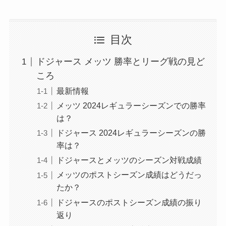
目次
ドジャース メッツ 勝率とリーグ戦の見ど
ころ
最新情報
メッツ 2024レギュラーシーズンでの勝率
は？
ドジャース 2024レギュラーシーズンの勝
率は？
ドジャースとメッツのシーズン対戦成績
メッツのポストシーズン成績はどうだっ
たか？
ドジャースのポストシーズン成績の振り
返り