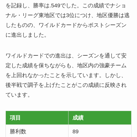
を記録し、勝率は.549でした。この成績でナショ
ナル・リーグ東地区では3位につけ、地区優勝は逃
したものの、ワイルドカードからポストシーズン
に進出しました。
ワイルドカードでの進出は、シーズンを通して安
定した成績を保ちながらも、地区内の強豪チーム
を上回れなかったことを示しています。しかし、
後半戦で調子を上げたことがこの成績に反映され
ています。
項目
成績
勝利数
89