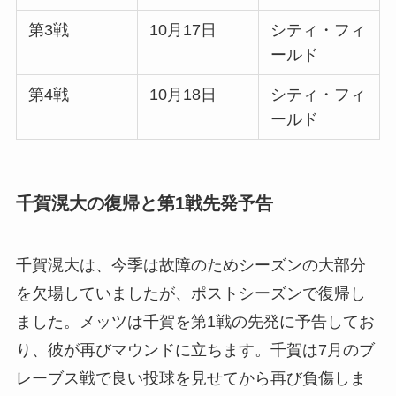
第3戦
10月17日
シティ・フィ
ールド
第4戦
10月18日
シティ・フィ
ールド
千賀滉大の復帰と第1戦先発予告
千賀滉大は、今季は故障のためシーズンの大部分
を欠場していましたが、ポストシーズンで復帰し
ました。メッツは千賀を第1戦の先発に予告してお
り、彼が再びマウンドに立ちます。千賀は7月のブ
レーブス戦で良い投球を見せてから再び負傷しま