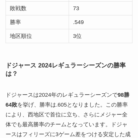
敗戦数
73
勝率
.549
地区順位
3位
ドジャース 2024レギュラーシーズンの勝率
は？
ドジャースは2024年のレギュラーシーズンで
98勝
64敗
を挙げ、勝率は.605となりました。この勝率
により、西地区で首位に立ち、さらにメジャー全
体でも最高勝率のチームとなっています。ドジャ
ースはフィリーズに3ゲーム差をつける安定した成