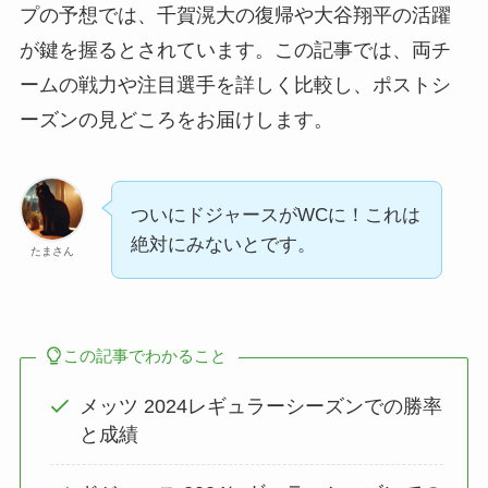
プの予想では、千賀滉大の復帰や大谷翔平の活躍
が鍵を握るとされています。この記事では、両チ
ームの戦力や注目選手を詳しく比較し、ポストシ
ーズンの見どころをお届けします。
ついにドジャースがWCに！これは
絶対にみないとです。
たまさん
この記事でわかること
メッツ 2024レギュラーシーズンでの勝率
と成績