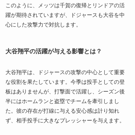
このように、メッツは千賀の復帰とリンドアの活
躍が期待されていますが、ドジャースも大谷を中
心にした攻撃力で対抗します。
大谷翔平の活躍が与える影響とは？
大谷翔平は、ドジャースの攻撃の中心として重要
な役割を果たしています。今季は投手としての登
板はありませんが、打撃面で活躍し、シーズン後
半にはホームランと盗塁でチームを牽引しまし
た。彼の存在が打線に与える安心感は計り知れ
ず、相手投手に大きなプレッシャーを与えます。