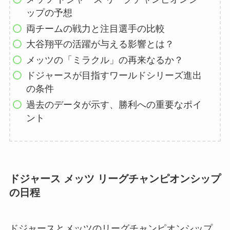
ップの予想
両チームの戦力と注目選手の比較
大谷翔平の活躍が与える影響とは？
メッツの「ミラクル」の再来なるか？
ドジャースが目指すワールドシリーズ進出
の条件
過去のデータが示す、勝利への重要なポイ
ント
ドジャース メッツ リーグチャンピオンシップ
の日程
ドジャースとメッツのリーグチャンピオンシップ